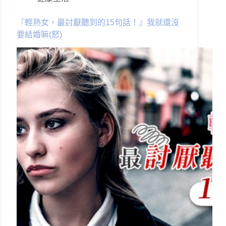
『輕熟女，最討厭聽到的15句話！』我就還沒
要結婚嘛(怒)