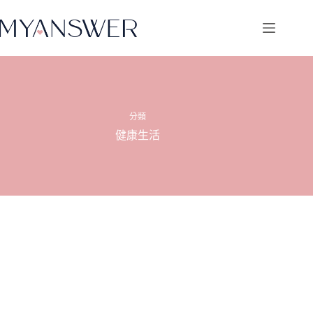
跳
至
主
要
內
容
分類
健康生活